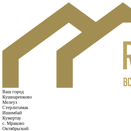
Ваш город
Кушнаренково
Мелеуз
Стерлитамак
Ишимбай
Кумертау
c. Мраково
Октябрьский