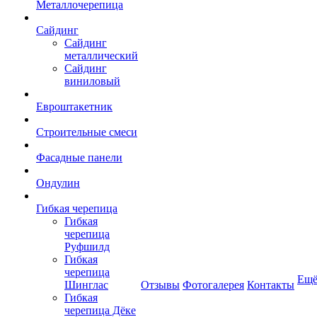
Металлочерепица
Сайдинг
Сайдинг
металлический
Сайдинг
виниловый
Евроштакетник
Строительные смеси
Фасадные панели
Ондулин
Гибкая черепица
Гибкая
черепица
Руфшилд
Гибкая
черепица
Ещ
Шинглас
Отзывы
Фотогалерея
Контакты
Гибкая
черепица Дёке