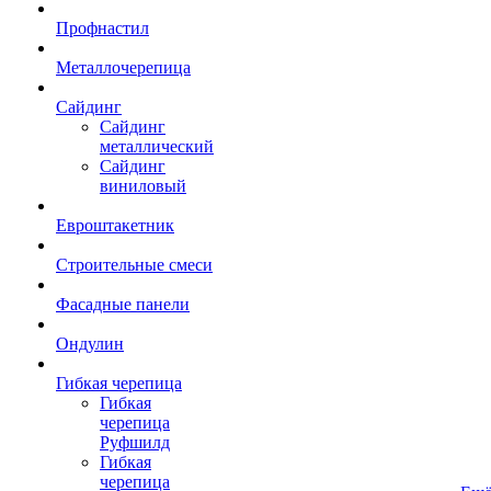
Профнастил
Металлочерепица
Сайдинг
Сайдинг
металлический
Сайдинг
виниловый
Евроштакетник
Строительные смеси
Фасадные панели
Ондулин
Гибкая черепица
Гибкая
черепица
Руфшилд
Гибкая
черепица