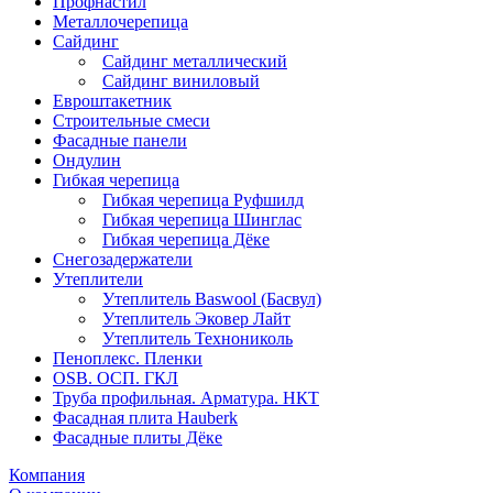
Профнастил
Металлочерепица
Сайдинг
Сайдинг металлический
Сайдинг виниловый
Евроштакетник
Строительные смеси
Фасадные панели
Ондулин
Гибкая черепица
Гибкая черепица Руфшилд
Гибкая черепица Шинглас
Гибкая черепица Дёке
Снегозадержатели
Утеплители
Утеплитель Baswool (Басвул)
Утеплитель Эковер Лайт
Утеплитель Технониколь
Пеноплекс. Пленки
OSB. ОСП. ГКЛ
Труба профильная. Арматура. НКТ
Фасадная плита Hauberk
Фасадные плиты Дёке
Компания