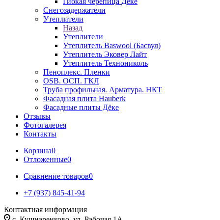
Гибкая черепица Дёке
Снегозадержатели
Утеплители
Назад
Утеплители
Утеплитель Baswool (Басвул)
Утеплитель Эковер Лайт
Утеплитель Технониколь
Пеноплекс. Пленки
OSB. ОСП. ГКЛ
Труба профильная. Арматура. НКТ
Фасадная плита Hauberk
Фасадные плиты Дёке
Отзывы
Фотогалерея
Контакты
Корзина
0
Отложенные
0
Сравнение товаров
0
+7 (937) 845-41-94
Контактная информация
с. Кушнаренково, ул. Рабочая 1А