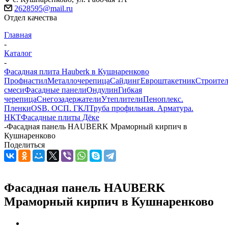
2628595@mail.ru
Отдел качества
Главная
-
Каталог
-
Фасадная плита Hauberk в Кушнаренково
Профнастил
Металлочерепица
Сайдинг
Евроштакетник
Строите
смеси
Фасадные панели
Ондулин
Гибкая
черепица
Снегозадержатели
Утеплители
Пеноплекс.
Пленки
OSB. ОСП. ГКЛ
Труба профильная. Арматура.
НКТ
Фасадные плиты Дёке
-
Фасадная панель HAUBERK Мраморный кирпич в
Кушнаренково
Поделиться
Фасадная панель HAUBERK
Мраморный кирпич в Кушнаренково