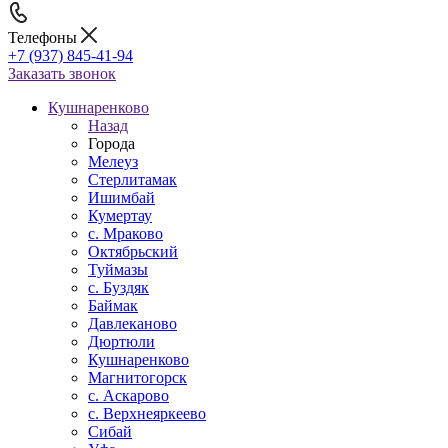
Телефоны
+7 (937) 845-41-94
Заказать звонок
Кушнаренково
Назад
Города
Мелеуз
Стерлитамак
Ишимбай
Кумертау
c. Мраково
Октябрьский
Туймазы
c. Буздяк
Баймак
Давлеканово
Дюртюли
Кушнаренково
Магнитогорск
с. Аскарово
с. Верхнеяркеево
Сибай