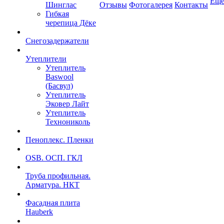
Ещ
Шинглас
Отзывы
Фотогалерея
Контакты
Гибкая
черепица Дёке
Снегозадержатели
Утеплители
Утеплитель
Baswool
(Басвул)
Утеплитель
Эковер Лайт
Утеплитель
Технониколь
Пеноплекс. Пленки
OSB. ОСП. ГКЛ
Труба профильная.
Арматура. НКТ
Фасадная плита
Hauberk