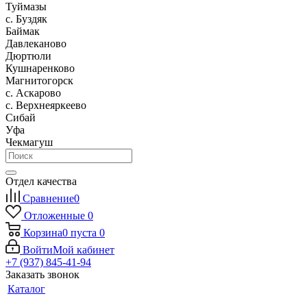
Туймазы
c. Буздяк
Баймак
Давлеканово
Дюртюли
Кушнаренково
Магнитогорск
с. Аскарово
с. Верхнеяркеево
Сибай
Уфа
Чекмагуш
Отдел качества
Сравнение
0
Отложенные
0
Корзина
0
пуста
0
Войти
Мой кабинет
+7 (937) 845-41-94
Заказать звонок
Каталог