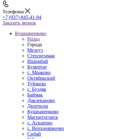
Телефоны
+7 (937) 845-41-94
Заказать звонок
Кушнаренково
Назад
Города
Мелеуз
Стерлитамак
Ишимбай
Кумертау
c. Мраково
Октябрьский
Туймазы
c. Буздяк
Баймак
Давлеканово
Дюртюли
Кушнаренково
Магнитогорск
с. Аскарово
с. Верхнеяркеево
Сибай