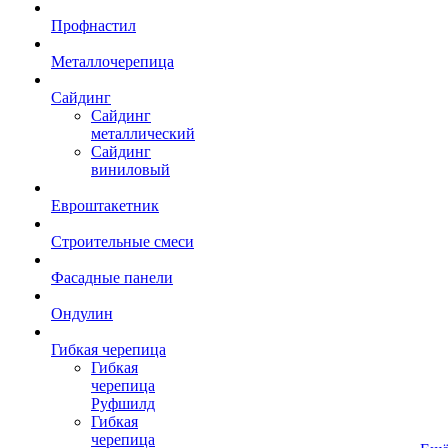
Профнастил
Металлочерепица
Сайдинг
Сайдинг
металлический
Сайдинг
виниловый
Евроштакетник
Строительные смеси
Фасадные панели
Ондулин
Гибкая черепица
Гибкая
черепица
Руфшилд
Гибкая
черепица