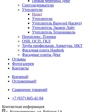
Гибкая черепица Дёке
Снегозадержатели
Утеплители
Назад
Утеплители
Утеплитель Baswool (Басвул)
Утеплитель Эковер Лайт
Утеплитель Технониколь
Пеноплекс. Пленки
OSB. ОСП. ГКЛ
Труба профильная. Арматура. НКТ
Фасадная плита Hauberk
Фасадные плиты Дёке
Отзывы
Фотогалерея
Контакты
Корзина
0
Отложенные
0
Сравнение товаров
0
+7 (937) 845-41-94
Контактная информация
с. Кушнаренково, ул. Рабочая 1А