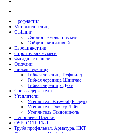
Профнастил
Металлочерепица
Сайдинг
Сайдинг металлический
Сайдинг виниловый
Евроштакетник
Строительные смеси
Фасадные панели
Ондулин
Гибкая черепица
Гибкая черепица Руфшилд
Гибкая черепица Шинглас
Гибкая черепица Дёке
Снегозадержатели
Утеплители
Утеплитель Baswool (Басвул)
Утеплитель Эковер Лайт
Утеплитель Технониколь
Пеноплекс. Пленки
OSB. ОСП. ГКЛ
Труба профильная. Арматура. НКТ