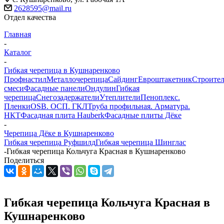
2628595@mail.ru
Отдел качества
Главная
-
Каталог
-
Гибкая черепица в Кушнаренково
Профнастил
Металлочерепица
Сайдинг
Евроштакетник
Строите
смеси
Фасадные панели
Ондулин
Гибкая
черепица
Снегозадержатели
Утеплители
Пеноплекс.
Пленки
OSB. ОСП. ГКЛ
Труба профильная. Арматура.
НКТ
Фасадная плита Hauberk
Фасадные плиты Дёке
-
Черепица Дёке в Кушнаренково
Гибкая черепица Руфшилд
Гибкая черепица Шинглас
-
Гибкая черепица Кольчуга Красная в Кушнаренково
Поделиться
Гибкая черепица Кольчуга Красная в
Кушнаренково