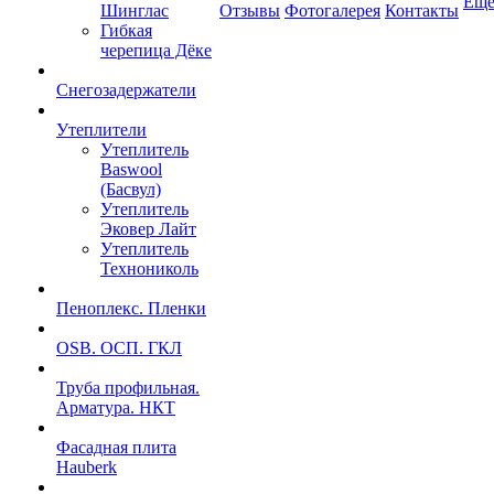
Ещ
Шинглас
Отзывы
Фотогалерея
Контакты
Гибкая
черепица Дёке
Снегозадержатели
Утеплители
Утеплитель
Baswool
(Басвул)
Утеплитель
Эковер Лайт
Утеплитель
Технониколь
Пеноплекс. Пленки
OSB. ОСП. ГКЛ
Труба профильная.
Арматура. НКТ
Фасадная плита
Hauberk