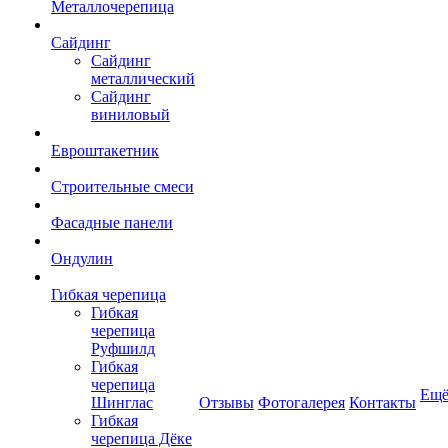
Металлочерепица
Сайдинг
Сайдинг
металлический
Сайдинг
виниловый
Евроштакетник
Строительные смеси
Фасадные панели
Ондулин
Гибкая черепица
Гибкая
черепица
Руфшилд
Гибкая
черепица
Ещ
Шинглас
Отзывы
Фотогалерея
Контакты
Гибкая
черепица Дёке