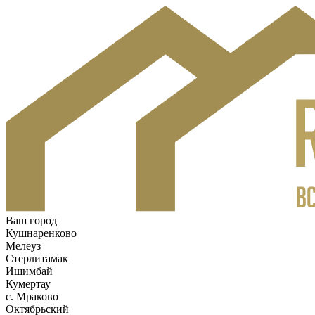
Ваш город
Кушнаренково
Мелеуз
Стерлитамак
Ишимбай
Кумертау
c. Мраково
Октябрьский