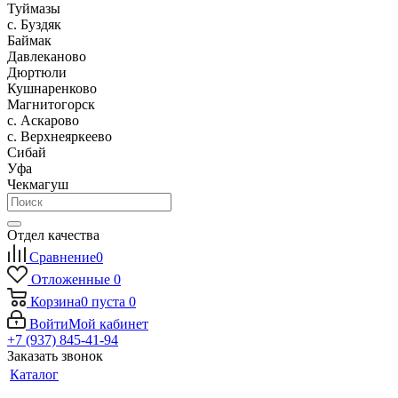
Туймазы
c. Буздяк
Баймак
Давлеканово
Дюртюли
Кушнаренково
Магнитогорск
с. Аскарово
с. Верхнеяркеево
Сибай
Уфа
Чекмагуш
Отдел качества
Сравнение
0
Отложенные
0
Корзина
0
пуста
0
Войти
Мой кабинет
+7 (937) 845-41-94
Заказать звонок
Каталог