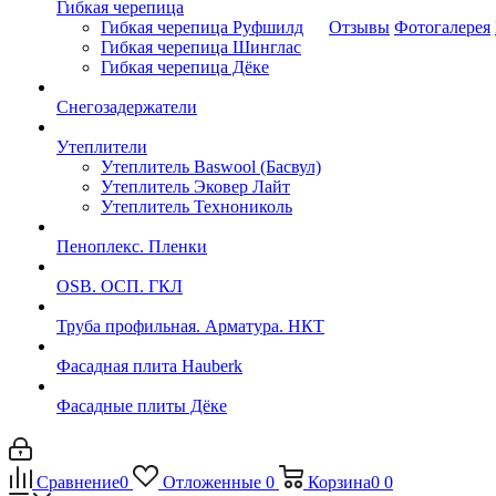
Гибкая черепица
Гибкая черепица Руфшилд
Отзывы
Фотогалерея
Гибкая черепица Шинглас
Гибкая черепица Дёке
Снегозадержатели
Утеплители
Утеплитель Baswool (Басвул)
Утеплитель Эковер Лайт
Утеплитель Технониколь
Пеноплекс. Пленки
OSB. ОСП. ГКЛ
Труба профильная. Арматура. НКТ
Фасадная плита Hauberk
Фасадные плиты Дёке
Сравнение
0
Отложенные
0
Корзина
0
0