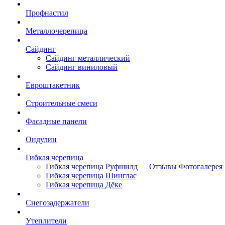
Профнастил
Металлочерепица
Сайдинг
Сайдинг металлический
Сайдинг виниловый
Евроштакетник
Строительные смеси
Фасадные панели
Ондулин
Гибкая черепица
Гибкая черепица Руфшилд
Отзывы
Фотогалерея
Гибкая черепица Шинглас
Гибкая черепица Дёке
Снегозадержатели
Утеплители