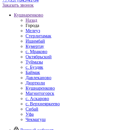
Заказать звонок
Кушнаренково
Назад
Города
Мелеуз
Стерлитамак
Ишимбай
Кумертау
c. Мраково
Октябрьский
Туймазы
c. Буздяк
Баймак
Давлеканово
Дюртюли
Кушнаренково
Магнитогорск
с. Аскарово
с. Верхнеяркеево
Сибай
Уфа
Чекмагуш