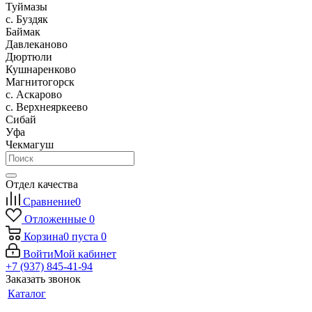
Туймазы
c. Буздяк
Баймак
Давлеканово
Дюртюли
Кушнаренково
Магнитогорск
с. Аскарово
с. Верхнеяркеево
Сибай
Уфа
Чекмагуш
Отдел качества
Сравнение
0
Отложенные
0
Корзина
0
пуста
0
Войти
Мой кабинет
+7 (937) 845-41-94
Заказать звонок
Каталог