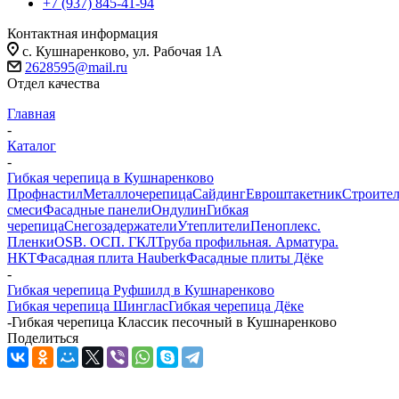
+7 (937) 845-41-94
Контактная информация
с. Кушнаренково, ул. Рабочая 1А
2628595@mail.ru
Отдел качества
Главная
-
Каталог
-
Гибкая черепица в Кушнаренково
Профнастил
Металлочерепица
Сайдинг
Евроштакетник
Строите
смеси
Фасадные панели
Ондулин
Гибкая
черепица
Снегозадержатели
Утеплители
Пеноплекс.
Пленки
OSB. ОСП. ГКЛ
Труба профильная. Арматура.
НКТ
Фасадная плита Hauberk
Фасадные плиты Дёке
-
Гибкая черепица Руфшилд в Кушнаренково
Гибкая черепица Шинглас
Гибкая черепица Дёке
-
Гибкая черепица Классик песочный в Кушнаренково
Поделиться