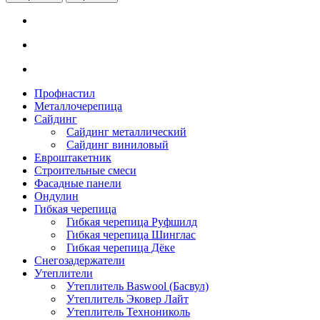
Профнастил
Металлочерепица
Сайдинг
Сайдинг металлический
Сайдинг виниловый
Евроштакетник
Строительные смеси
Фасадные панели
Ондулин
Гибкая черепица
Гибкая черепица Руфшилд
Гибкая черепица Шинглас
Гибкая черепица Дёке
Снегозадержатели
Утеплители
Утеплитель Baswool (Басвул)
Утеплитель Эковер Лайт
Утеплитель Технониколь