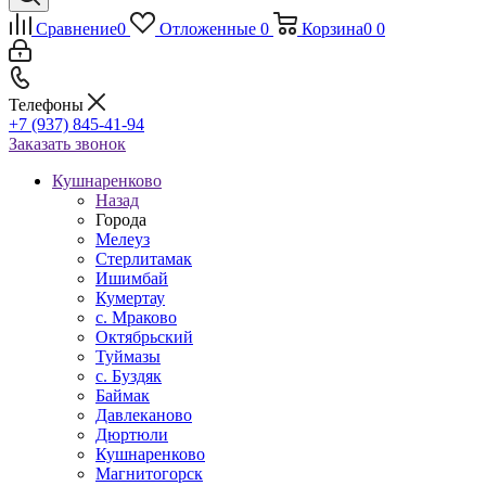
Сравнение
0
Отложенные
0
Корзина
0
0
Телефоны
+7 (937) 845-41-94
Заказать звонок
Кушнаренково
Назад
Города
Мелеуз
Стерлитамак
Ишимбай
Кумертау
c. Мраково
Октябрьский
Туймазы
c. Буздяк
Баймак
Давлеканово
Дюртюли
Кушнаренково
Магнитогорск