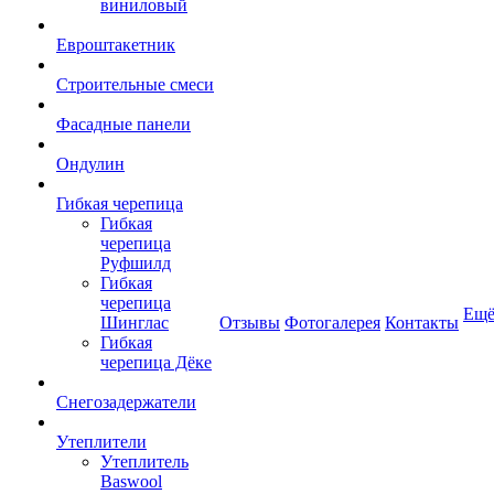
виниловый
Евроштакетник
Строительные смеси
Фасадные панели
Ондулин
Гибкая черепица
Гибкая
черепица
Руфшилд
Гибкая
черепица
Ещ
Шинглас
Отзывы
Фотогалерея
Контакты
Гибкая
черепица Дёке
Снегозадержатели
Утеплители
Утеплитель
Baswool