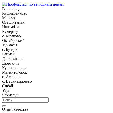
Ваш город
Кушнаренково
Мелеуз
Стерлитамак
Ишимбай
Кумертау
c. Мраково
Октябрьский
Туймазы
c. Буздяк
Баймак
Давлеканово
Дюртюли
Кушнаренково
Магнитогорск
с. Аскарово
с. Верхнеяркеево
Сибай
Уфа
Чекмагуш
Отдел качества