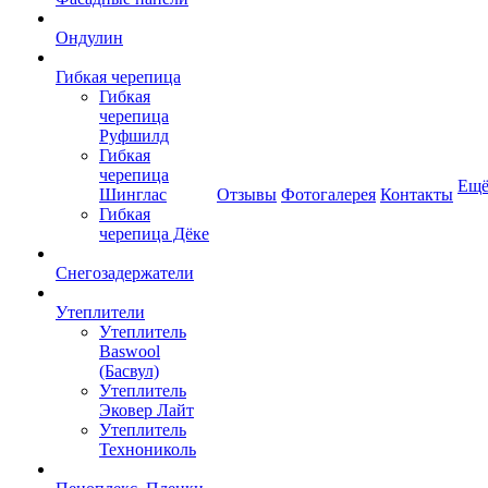
Ондулин
Гибкая черепица
Гибкая
черепица
Руфшилд
Гибкая
черепица
Ещ
Шинглас
Отзывы
Фотогалерея
Контакты
Гибкая
черепица Дёке
Снегозадержатели
Утеплители
Утеплитель
Baswool
(Басвул)
Утеплитель
Эковер Лайт
Утеплитель
Технониколь