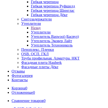
Гибкая черепица
Гибкая черепица Руфшилд
Гибкая черепица Шинглас
Гибкая черепица Дёке
Снегозадержатели
Утеплители
Назад
Утеплители
Утеплитель Baswool (Басвул)
Утеплитель Эковер Лайт
Утеплитель Технониколь
Пеноплекс. Пленки
OSB. ОСП. ГКЛ
Труба профильная. Арматура. НКТ
Фасадная плита Hauberk
Фасадные плиты Дёке
Отзывы
Фотогалерея
Контакты
Корзина
0
Отложенные
0
Сравнение товаров
0