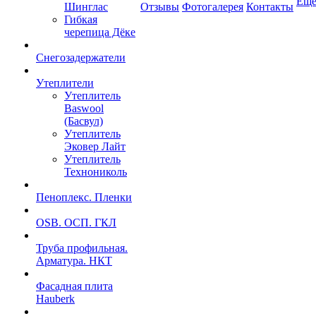
Ещ
Шинглас
Отзывы
Фотогалерея
Контакты
Гибкая
черепица Дёке
Снегозадержатели
Утеплители
Утеплитель
Baswool
(Басвул)
Утеплитель
Эковер Лайт
Утеплитель
Технониколь
Пеноплекс. Пленки
OSB. ОСП. ГКЛ
Труба профильная.
Арматура. НКТ
Фасадная плита
Hauberk