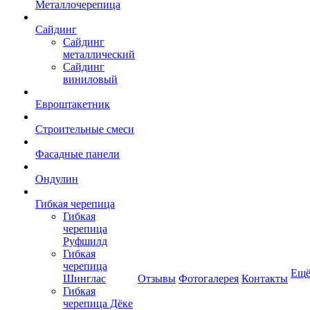
Металлочерепица
Сайдинг
Сайдинг
металлический
Сайдинг
виниловый
Евроштакетник
Строительные смеси
Фасадные панели
Ондулин
Гибкая черепица
Гибкая
черепица
Руфшилд
Гибкая
черепица
Ещ
Шинглас
Отзывы
Фотогалерея
Контакты
Гибкая
черепица Дёке