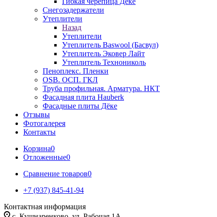
Гибкая черепица Дёке
Снегозадержатели
Утеплители
Назад
Утеплители
Утеплитель Baswool (Басвул)
Утеплитель Эковер Лайт
Утеплитель Технониколь
Пеноплекс. Пленки
OSB. ОСП. ГКЛ
Труба профильная. Арматура. НКТ
Фасадная плита Hauberk
Фасадные плиты Дёке
Отзывы
Фотогалерея
Контакты
Корзина
0
Отложенные
0
Сравнение товаров
0
+7 (937) 845-41-94
Контактная информация
с. Кушнаренково, ул. Рабочая 1А