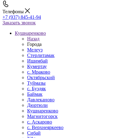
Телефоны
+7 (937) 845-41-94
Заказать звонок
Кушнаренково
Назад
Города
Мелеуз
Стерлитамак
Ишимбай
Кумертау
c. Мраково
Октябрьский
Туймазы
c. Буздяк
Баймак
Давлеканово
Дюртюли
Кушнаренково
Магнитогорск
с. Аскарово
с. Верхнеяркеево
Сибай