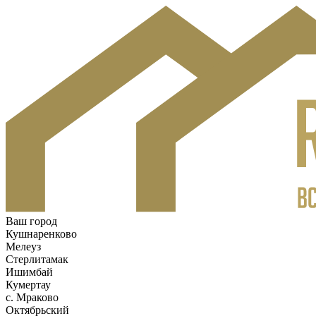
Ваш город
Кушнаренково
Мелеуз
Стерлитамак
Ишимбай
Кумертау
c. Мраково
Октябрьский