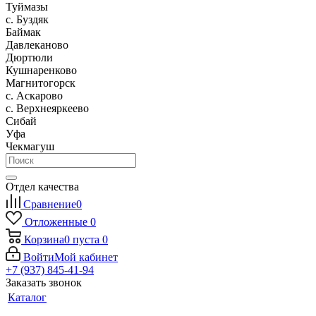
Туймазы
c. Буздяк
Баймак
Давлеканово
Дюртюли
Кушнаренково
Магнитогорск
с. Аскарово
с. Верхнеяркеево
Сибай
Уфа
Чекмагуш
Отдел качества
Сравнение
0
Отложенные
0
Корзина
0
пуста
0
Войти
Мой кабинет
+7 (937) 845-41-94
Заказать звонок
Каталог