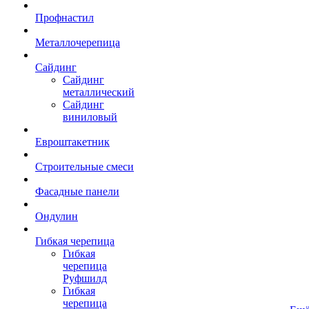
Профнастил
Металлочерепица
Сайдинг
Сайдинг
металлический
Сайдинг
виниловый
Евроштакетник
Строительные смеси
Фасадные панели
Ондулин
Гибкая черепица
Гибкая
черепица
Руфшилд
Гибкая
черепица