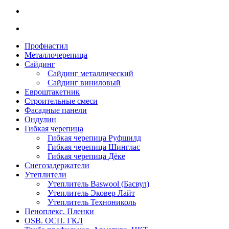
Профнастил
Металлочерепица
Сайдинг
Сайдинг металлический
Сайдинг виниловый
Евроштакетник
Строительные смеси
Фасадные панели
Ондулин
Гибкая черепица
Гибкая черепица Руфшилд
Гибкая черепица Шинглас
Гибкая черепица Дёке
Снегозадержатели
Утеплители
Утеплитель Baswool (Басвул)
Утеплитель Эковер Лайт
Утеплитель Технониколь
Пеноплекс. Пленки
OSB. ОСП. ГКЛ