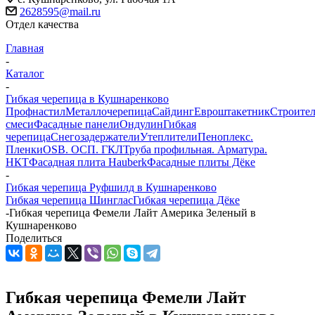
2628595@mail.ru
Отдел качества
Главная
-
Каталог
-
Гибкая черепица в Кушнаренково
Профнастил
Металлочерепица
Сайдинг
Евроштакетник
Строите
смеси
Фасадные панели
Ондулин
Гибкая
черепица
Снегозадержатели
Утеплители
Пеноплекс.
Пленки
OSB. ОСП. ГКЛ
Труба профильная. Арматура.
НКТ
Фасадная плита Hauberk
Фасадные плиты Дёке
-
Гибкая черепица Руфшилд в Кушнаренково
Гибкая черепица Шинглас
Гибкая черепица Дёке
-
Гибкая черепица Фемели Лайт Америка Зеленый в
Кушнаренково
Поделиться
Гибкая черепица Фемели Лайт