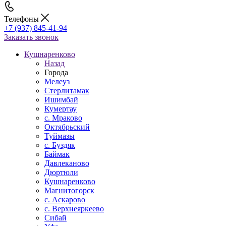
Телефоны
+7 (937) 845-41-94
Заказать звонок
Кушнаренково
Назад
Города
Мелеуз
Стерлитамак
Ишимбай
Кумертау
c. Мраково
Октябрьский
Туймазы
c. Буздяк
Баймак
Давлеканово
Дюртюли
Кушнаренково
Магнитогорск
с. Аскарово
с. Верхнеяркеево
Сибай