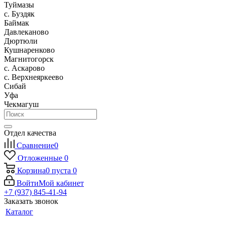
Туймазы
c. Буздяк
Баймак
Давлеканово
Дюртюли
Кушнаренково
Магнитогорск
с. Аскарово
с. Верхнеяркеево
Сибай
Уфа
Чекмагуш
Отдел качества
Сравнение
0
Отложенные
0
Корзина
0
пуста
0
Войти
Мой кабинет
+7 (937) 845-41-94
Заказать звонок
Каталог