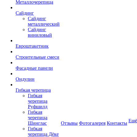
Металлочерепица
Сайдинг
Сайдинг
металлический
Сайдинг
виниловый
Евроштакетник
Строительные смеси
Фасадные панели
Ондулин
Гибкая черепица
Гибкая
черепица
Руфшилд
Гибкая
черепица
Ещ
Шинглас
Отзывы
Фотогалерея
Контакты
Гибкая
черепица Дёке