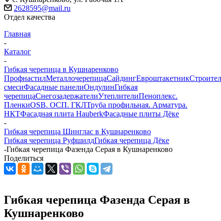
2628595@mail.ru
Отдел качества
Главная
-
Каталог
-
Гибкая черепица в Кушнаренково
Профнастил
Металлочерепица
Сайдинг
Евроштакетник
Строите
смеси
Фасадные панели
Ондулин
Гибкая
черепица
Снегозадержатели
Утеплители
Пеноплекс.
Пленки
OSB. ОСП. ГКЛ
Труба профильная. Арматура.
НКТ
Фасадная плита Hauberk
Фасадные плиты Дёке
-
Гибкая черепица Шинглас в Кушнаренково
Гибкая черепица Руфшилд
Гибкая черепица Дёке
-
Гибкая черепица Фазенда Серая в Кушнаренково
Поделиться
Гибкая черепица Фазенда Серая в
Кушнаренково