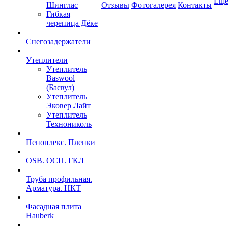
Ещ
Шинглас
Отзывы
Фотогалерея
Контакты
Гибкая
черепица Дёке
Снегозадержатели
Утеплители
Утеплитель
Baswool
(Басвул)
Утеплитель
Эковер Лайт
Утеплитель
Технониколь
Пеноплекс. Пленки
OSB. ОСП. ГКЛ
Труба профильная.
Арматура. НКТ
Фасадная плита
Hauberk