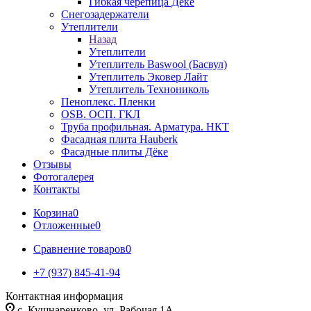
Гибкая черепица Дёке
Снегозадержатели
Утеплители
Назад
Утеплители
Утеплитель Baswool (Басвул)
Утеплитель Эковер Лайт
Утеплитель Технониколь
Пеноплекс. Пленки
OSB. ОСП. ГКЛ
Труба профильная. Арматура. НКТ
Фасадная плита Hauberk
Фасадные плиты Дёке
Отзывы
Фотогалерея
Контакты
Корзина
0
Отложенные
0
Сравнение товаров
0
+7 (937) 845-41-94
Контактная информация
с. Кушнаренково, ул. Рабочая 1А