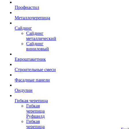
Профнастил
Металлочерепица
Сайдинг
Сайдинг
металлический
Сайдинг
виниловый
Евроштакетник
Строительные смеси
Фасадные панели
Ондулин
Гибкая черепица
Гибкая
черепица
Руфшилд
Гибкая
черепица