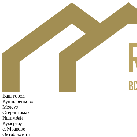
Ваш город
Кушнаренково
Мелеуз
Стерлитамак
Ишимбай
Кумертау
c. Мраково
Октябрьский