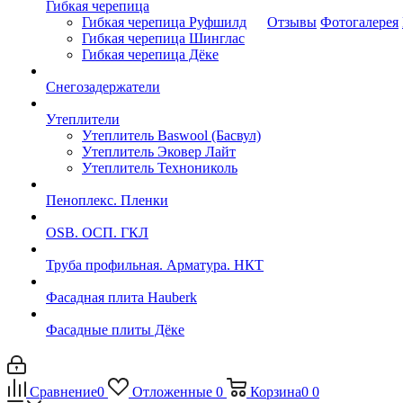
Гибкая черепица
Гибкая черепица Руфшилд
Отзывы
Фотогалерея
Гибкая черепица Шинглас
Гибкая черепица Дёке
Снегозадержатели
Утеплители
Утеплитель Baswool (Басвул)
Утеплитель Эковер Лайт
Утеплитель Технониколь
Пеноплекс. Пленки
OSB. ОСП. ГКЛ
Труба профильная. Арматура. НКТ
Фасадная плита Hauberk
Фасадные плиты Дёке
Сравнение
0
Отложенные
0
Корзина
0
0