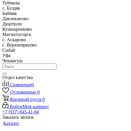
Туймазы
c. Буздяк
Баймак
Давлеканово
Дюртюли
Кушнаренково
Магнитогорск
с. Аскарово
с. Верхнеяркеево
Сибай
Уфа
Чекмагуш
Отдел качества
Сравнение
0
Отложенные
0
Корзина
0
пуста
0
Войти
Мой кабинет
+7 (937) 845-41-94
Заказать звонок
Каталог