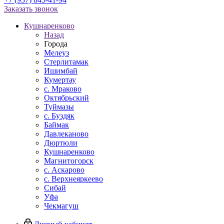
Заказать звонок
Кушнаренково
Назад
Города
Мелеуз
Стерлитамак
Ишимбай
Кумертау
c. Мраково
Октябрьский
Туймазы
c. Буздяк
Баймак
Давлеканово
Дюртюли
Кушнаренково
Магнитогорск
с. Аскарово
с. Верхнеяркеево
Сибай
Уфа
Чекмагуш