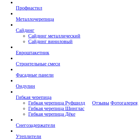
Профнастил
Металлочерепица
Сайдинг
Сайдинг металлический
Сайдинг виниловый
Евроштакетник
Строительные смеси
Фасадные панели
Ондулин
Гибкая черепица
Гибкая черепица Руфшилд
Отзывы
Фотогалерея
Гибкая черепица Шинглас
Гибкая черепица Дёке
Снегозадержатели
Утеплители